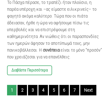
Το Πάσχα πέρασε, το τραπέζι ήταν πλούσιο, η
παρέα υπέροχη και –ας είμαστε ειλικρινείς– το
φαγητό ακόμα καλύτερο. Τώρα που οι πιάτα
άδειασαν, ήρθε η ώρα να αφήσουμε πίσω τις
υπερβολές και να επιστρέψουμε στη
καθημερινότητα. Αν νιώθεις ότι οι παρασπονδίες
των ημερών άφησαν το αποτύπωμά τους, μην
πανικοβάλλεσαι. Η
συνέπεια
είναι το μόνο “προσόν”
που χρειάζεσαι για να επανέλθεις.
Διαβάστε Περισσότερα
1
2
3
4
5
6
7
Next