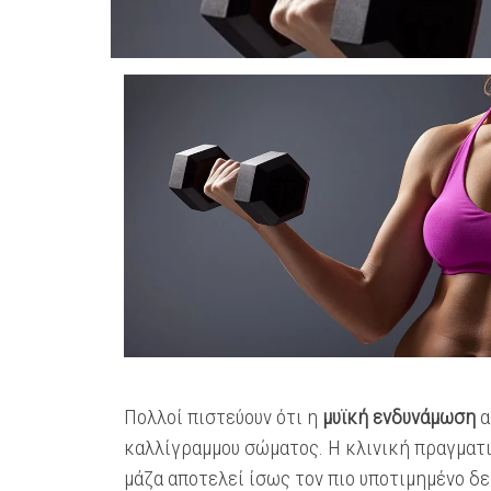
Πολλοί πιστεύουν ότι η
μυϊκή ενδυνάμωση
α
καλλίγραμμου σώματος. Η κλινική πραγματι
μάζα αποτελεί ίσως τον πιο υποτιμημένο δε