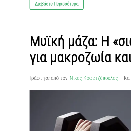
Διαβάστε Περισσότερα
Μυϊκή μάζα: Η «σ
για μακροζωία κα
Γράφτηκε από τον:
Νίκος Καφετζόπουλος
Κα