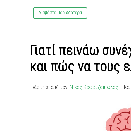
Διαβάστε Περισσότερα
Γιατί πεινάω συνέχ
και πώς να τους 
Γράφτηκε από τον:
Νίκος Καφετζόπουλος
Κα