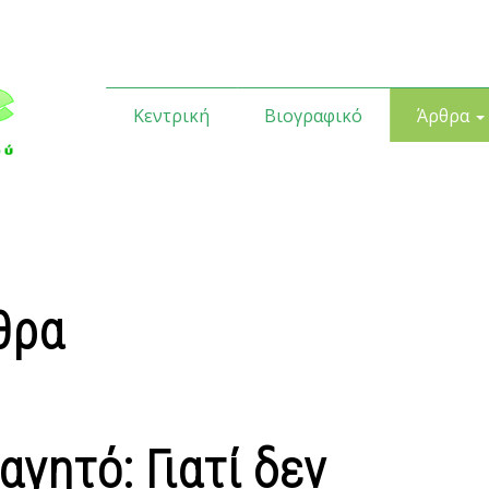
Κεντρική
Βιογραφικό
Άρθρα
θρα
γητό: Γιατί δεν