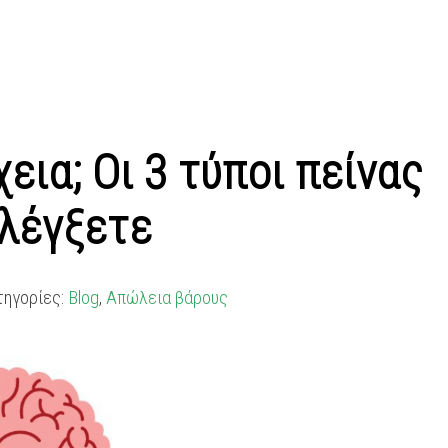
εια; Οι 3 τύποι πείνας
ελέγξετε
τηγορίες:
Blog
,
Απώλεια βάρους